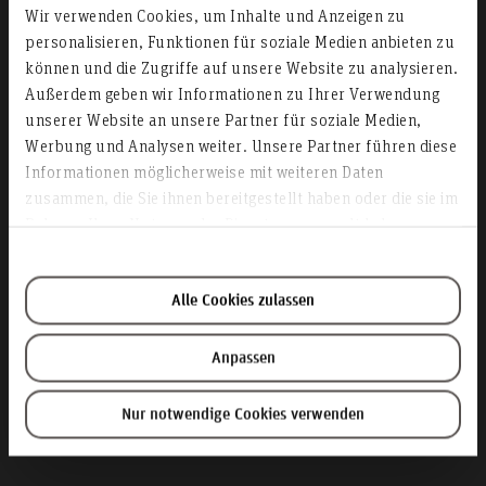
Wir verwenden Cookies, um Inhalte und Anzeigen zu
personalisieren, Funktionen für soziale Medien anbieten zu
TALENTE GESUCHT:
können und die Zugriffe auf unsere Website zu analysieren.
ERGREIFE DIE
Außerdem geben wir Informationen zu Ihrer Verwendung
unserer Website an unsere Partner für soziale Medien,
INITIATIVE!
Werbung und Analysen weiter. Unsere Partner führen diese
Informationen möglicherweise mit weiteren Daten
zusammen, die Sie ihnen bereitgestellt haben oder die sie im
Rahmen Ihrer Nutzung der Dienste gesammelt haben.
Neue Bewerbungsfrist: 1. April
Alle Cookies zulassen
bis 31. Mai des jeweiligen Jahres
Anpassen
Nur notwendige Cookies verwenden