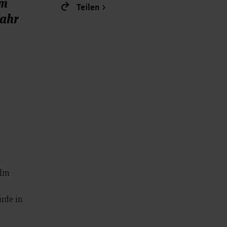
em
Teilen
Jahr
d
 Im
urde in