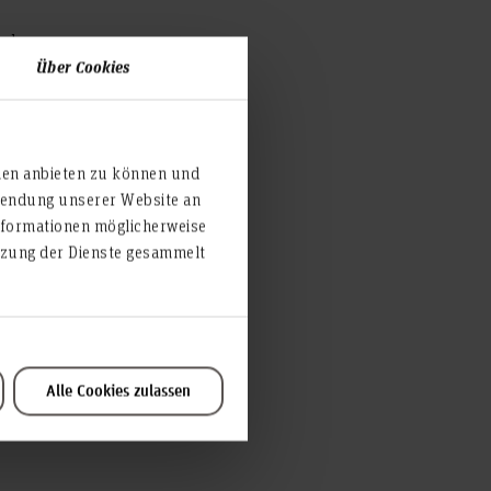
und
Über Cookies
it
ängig
sind.
ien anbieten zu können und
s (
rwendung unserer Website an
 damit
nformationen möglicherweise
n sehr
utzung der Dienste gesammelt
port
agen zu
Alle Cookies zulassen