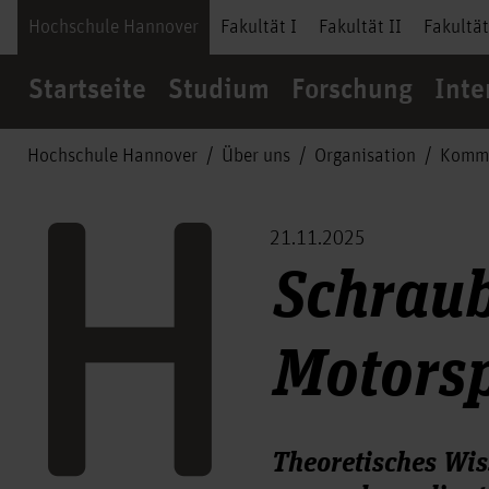
Hochschule Hannover
Fakultät I
Fakultät II
Fakultät
Startseite
Studium
Forschung
Inte
Hochschule Hannover
Über uns
Organisation
Kommu
21.11.2025
Schraub
Motors
Theoretisches Wis