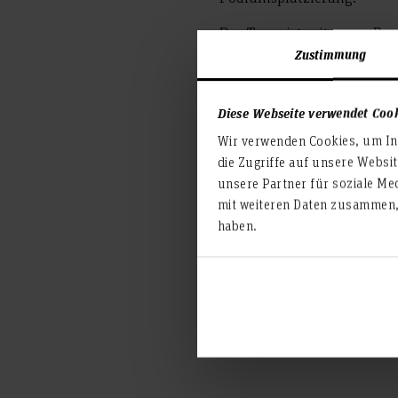
Das Team ist mit neuer Bes
Zustimmung
arbeitet gerade mit Hochd
diesem soll erneut im Som
werden. Neben dem unermüd
Diese Webseite verwendet Coo
von der finanziellen Unters
Wir verwenden Cookies, um Inh
Neben der Hochschule Hann
die Zugriffe auf unsere Websi
https://gaminggadgets
unsere Partner für soziale Me
die Weiterbildung der Stud
mit weiteren Daten zusammen, 
dankbar für Ihre Unterstüt
haben.
Team der Hochschule Hanno
bauen nicht möglich.“