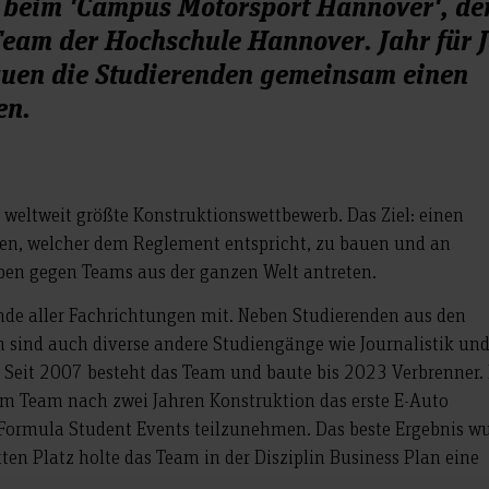
t beim 'Campus Motorsport Hannover', d
eam der Hochschule Hannover. Jahr für 
auen die Studierenden gemeinsam einen
en.
r weltweit größte Konstruktionswettbewerb. Das Ziel: einen
en, welcher dem Reglement entspricht, zu bauen und an
ben gegen Teams aus der ganzen Welt antreten.
nde aller Fachrichtungen mit. Neben Studierenden aus den
 sind auch diverse andere Studiengänge wie Journalistik un
. Seit 2007 besteht das Team und baute bis 2023 Verbrenner.
 Team nach zwei Jahren Konstruktion das erste E-Auto
r Formula Student Events teilzunehmen. Das beste Ergebnis w
tten Platz holte das Team in der Disziplin Business Plan eine