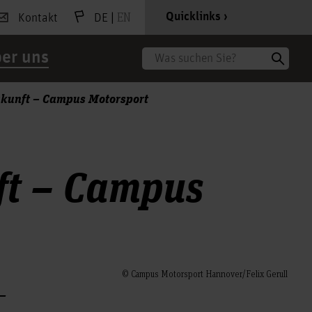
|
EN
Quicklinks
Kontakt
DE
er uns
Suche
ukunft – Campus Motorsport
ft – Campus
© Campus Motorsport Hannover/Felix Gerull
–