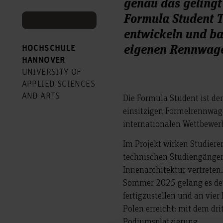
genau das geling
Formula Student T
entwickeln und b
eigenen Rennwag
HOCHSCHULE
HANNOVER
UNIVERSITY OF
APPLIED SCIENCES
AND ARTS
Die Formula Student ist de
einsitzigen Formelrennwag
internationalen Wettbewer
Im Projekt wirken Studiere
technischen Studiengängen
Innenarchitektur vertreten
Sommer 2025 gelang es dem
fertigzustellen und an vie
Polen erreicht: mit dem dri
Podiumsplatzierung.