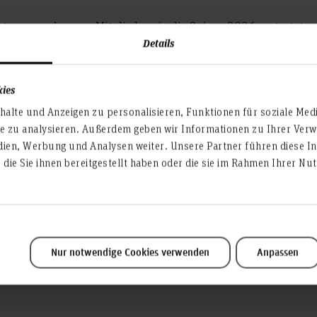
etzung und neuen Mitgliedern in die Saison 2026 gestartet 
Details
ruck an der Konstruktion des neuen Rennwagens, dem P26. M
mer 2026 auf verschiedenen Events auf Pokaljagd gegangen
lichen Einsatz jedes Teammitglieds ist der Erfolg auch abh
kies
tützung, da die Konstruktion und die Events sehr kostspielig 
alte und Anzeigen zu personalisieren, Funktionen für soziale Med
over kann das Team dabei auf Sponsoren wie Gaming Gadget
te zu analysieren. Außerdem geben wir Informationen zu Ihrer Ve
) bauen. Das Unternehmen unterstützt das Projekt und
.io/
dien, Werbung und Analysen weiter. Unsere Partner führen diese I
ierenden mit finanziellen Mitteln. „Wir sind unseren Sponsore
die Sie ihnen bereitgestellt haben oder die sie im Rahmen Ihrer N
zung!“, so Thorben Renneberg, Teamleiter des Campus Motors
ver „ohne Sie wäre unser Traum einen elektrischen Rennw
Nur notwendige Cookies verwenden
Anpassen