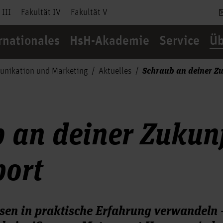
 III
Fakultät IV
Fakultät V
rnationales
HsH-Akademie
Service
Üb
Schraub an deiner Z
nikation und Marketing
Aktuelles
 an deiner Zukun
port
sen in praktische Erfahrung verwandeln 