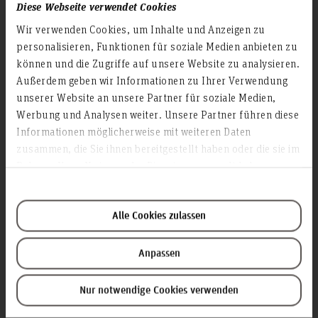
Diese Webseite verwendet Cookies
Kontakt und Anreise
Wir verwenden Cookies, um Inhalte und Anzeigen zu
Startseite Hochschule Hannover
personalisieren, Funktionen für soziale Medien anbieten zu
Presse
können und die Zugriffe auf unsere Website zu analysieren.
Personensuche
Außerdem geben wir Informationen zu Ihrer Verwendung
Karriere
unserer Website an unsere Partner für soziale Medien,
Werbung und Analysen weiter. Unsere Partner führen diese
Service & Organisation
Informationen möglicherweise mit weiteren Daten
zusammen, die Sie ihnen bereitgestellt haben oder die sie im
Akademische Angelegenheiten
Rahmen Ihrer Nutzung der Dienste gesammelt haben.
Antidiskriminierungsstelle
Arbeitssicherheit
Alle Cookies zulassen
Berufungsmanagement
Bibliothek
Anpassen
Campusmanagement
Datenschutz
Nur notwendige Cookies verwenden
Existenzgründung