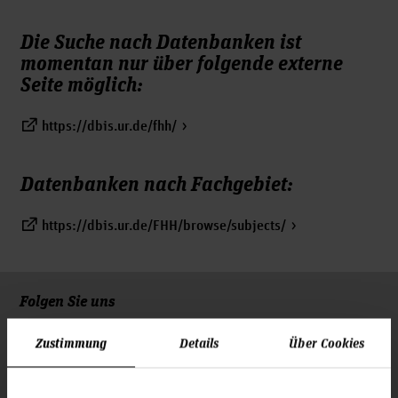
Die Suche nach Datenbanken ist
momentan nur über folgende externe
Seite möglich:
https://dbis.ur.de/fhh/
Datenbanken nach Fachgebiet:
https://dbis.ur.de/FHH/browse/subjects/
Folgen Sie uns
Zum Seitenanfang
Zustimmung
Details
Über Cookies
Infos zur Hochschule