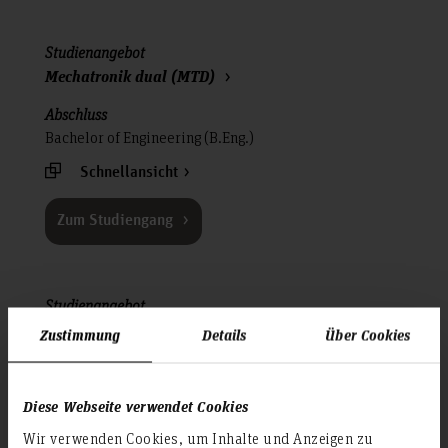
Mechatronik dual (MTD)
Bachelor of Engineering (B.Eng.)
Schnellansicht
Zum Studiengang
Produktionstechnik dual (PTD)
Zustimmung
Details
Über Cookies
Bachelor of Engineering (B.Eng.)
Diese Webseite verwendet Cookies
Schnellansicht
Wir verwenden Cookies, um Inhalte und Anzeigen zu