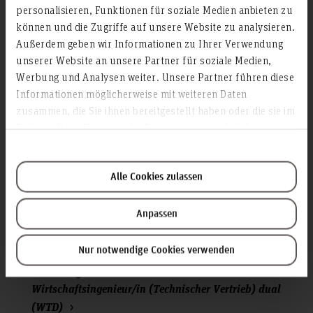
personalisieren, Funktionen für soziale Medien anbieten zu
Zum Studiengang
können und die Zugriffe auf unsere Website zu analysieren.
Außerdem geben wir Informationen zu Ihrer Verwendung
unserer Website an unsere Partner für soziale Medien,
Werbung und Analysen weiter. Unsere Partner führen diese
Wertschöpfungsmanagement im Maschinenbau
Informationen möglicherweise mit weiteren Daten
zusammen, die Sie ihnen bereitgestellt haben oder die sie im
dual (WMM)
Rahmen Ihrer Nutzung der Dienste gesammelt haben.
Master of Engineering (M.Eng.)
Alle Cookies zulassen
Schnellansicht
Zum Studiengang
Anpassen
Nur notwendige Cookies verwenden
Wirtschaftsingenieur/in ­(Technischer Vertrieb) dual
(WTD)