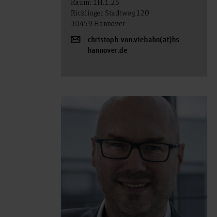
Raum: 1H.1.25
Ricklinger Stadtweg 120
30459 Hannover
christoph-von.viebahn(at)hs-
hannover.de