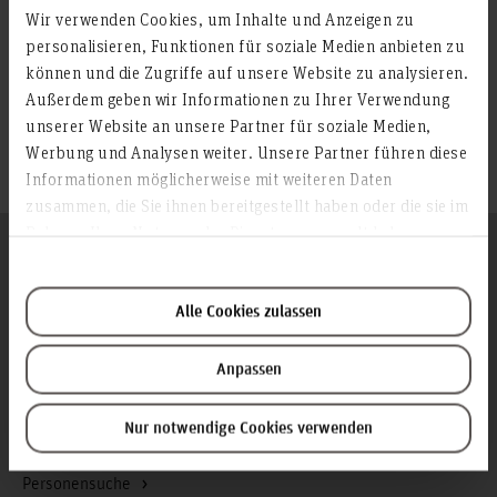
Sprechzeiten der Professorinnen und Professoren in der
Wir verwenden Cookies, um Inhalte und Anzeigen zu
Abteilung WI
personalisieren, Funktionen für soziale Medien anbieten zu
können und die Zugriffe auf unsere Website zu analysieren.
Außerdem geben wir Informationen zu Ihrer Verwendung
HsH Gremien
unserer Website an unsere Partner für soziale Medien,
Werbung und Analysen weiter. Unsere Partner führen diese
Mitglied in der Studienkommission
Informationen möglicherweise mit weiteren Daten
zusammen, die Sie ihnen bereitgestellt haben oder die sie im
Rahmen Ihrer Nutzung der Dienste gesammelt haben.
Folgen Sie uns
Zum Seitenanfang
Alle Cookies zulassen
Infos zur Hochschule
Anpassen
Kontakt und Anreise
Startseite Hochschule Hannover
Nur notwendige Cookies verwenden
Presse
Personensuche