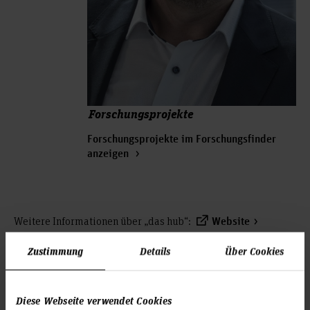
Forschungsprojekte
Forschungsprojekte im Forschungsfinder
anzeigen
Weitere Informationen über „das hub“:
Website
Profile in Publikationsverzeichnissen:
Researchgate
Zustimmung
Details
Über Cookies
Profile in Sozialen Netzwerken:
LinkedIn
Diese Webseite verwendet Cookies