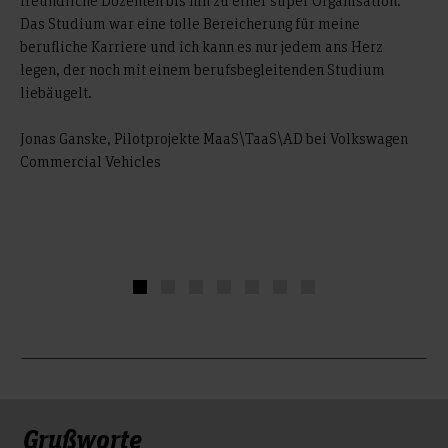
freundliche Dozenten bis hin zu einer super Organisation.
Das Studium war eine tolle Bereicherung für meine
berufliche Karriere und ich kann es nur jedem ans Herz
legen, der noch mit einem berufsbegleitenden Studium
liebäugelt.
Jonas Ganske, Pilotprojekte MaaS\TaaS\AD bei Volkswagen
Commercial Vehicles
Grußworte