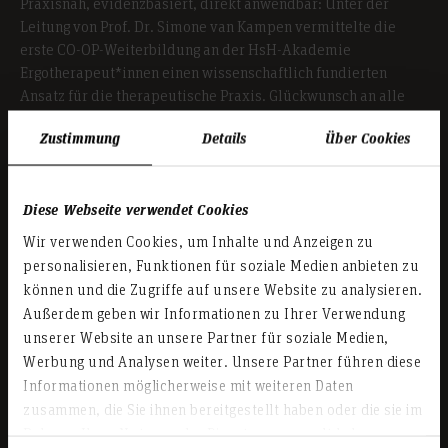
Praxisnah, evidenzbasiert, direkt anwendbar: Unter der
Leitung von Prof. Dr. Simone van Kampen vermittelte die
erste CO-OP-Weiterbildung an der HsH-Akademie
Ergotherapeut*innen einen wissenschaftlich fundierten
Ansatz für die therapeutische Praxis. Glückwunsch an alle
Absolvent*innen!
Zustimmung
Details
Über Cookies
Weiterlesen
Diese Webseite verwendet Cookies
Wir verwenden Cookies, um Inhalte und Anzeigen zu
personalisieren, Funktionen für soziale Medien anbieten zu
Teilen
können und die Zugriffe auf unsere Website zu analysieren.
Außerdem geben wir Informationen zu Ihrer Verwendung
07.07.2026
unserer Website an unsere Partner für soziale Medien,
Maik von Fischer mit Lehrpreis der HsH
Werbung und Analysen weiter. Unsere Partner führen diese
ausgezeichnet
Informationen möglicherweise mit weiteren Daten
zusammen, die Sie ihnen bereitgestellt haben oder die sie im
Gute Lehre ist der Schlüssel zu nachhaltigem Erfolg – nicht
Rahmen Ihrer Nutzung der Dienste gesammelt haben.
nur im Studium, sondern auch in der wissenschaftlichen