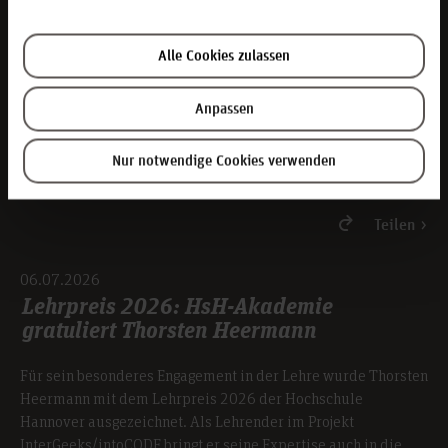
Weiterbildung. Warum? Weil die Welt immer komplexer
wird und Teilnehmende darauf vorbereiten werden müssen,
die Herausforderungen nicht nur zu verstehen, sondern aktiv
Alle Cookies zulassen
mitzugestalten.
Anpassen
Weiterlesen
Nur notwendige Cookies verwenden
Teilen
06.07.2026
Lehrpreis 2026: HsH-Akademie
gratuliert Thorsten Heermann
Für sein besonderes Engagement in der Lehre wurde Thorsten
Heermann mit dem Lehrpreis 2026 der Hochschule
Hannover ausgezeichnet. Als Lehrender im Projekt
InterGeeks/intoCODE bringt er seine Expertise auch in die