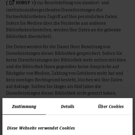
zur Bereitstellung von standort- und
(
HOBSY
)
institutionsübergreifenden Dienstleistungen die
Partnerbibliotheken Zugriff auf Ihre persönlichen Daten.
Sofern Sie Medien über die Fernleihe aus anderen
Bibliotheken bestellen, werden Ihre Daten an die gebende
Bibliothek übermittelt.
Die Daten werden für die Dauer Ihrer Benutzung von
Dienstleistungen dieser Bibliothek gespeichert. Sofern Sie
keine Dienstleistungen der Bibliothek mehr nutzen möchten
und die Bibliothek Ihnen gegenüber keine Ansprüche auf
Rückgabe von Medien, Zahlung von Gebühren mehr hat und
kein sonstiger Rechtsgrund besteht, löschen wir Ihre Daten
auf Anfrage. Sollten Sie länger als fünf Jahre die
Dienstleistungen dieser Bibliothek nicht genutzt haben,
werden Ihre Daten gelöscht.
Zustimmung
Details
Über Cookies
(5):
Ihre Rechte
Sie haben jederzeit das Recht, Auskunft über die in dieser
Bibliothek gespeicherten Daten zu erhalten, sowie auf
Diese Webseite verwendet Cookies
Berichtigung oder Löschung oder auf Einschränkung der