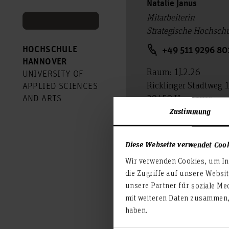
Natalie Janus
Mitarbeiterin
Strategische Hochsch
HOCHSCHULE
+49 511 9296 80
HANNOVER
Raum: 1J.2.26
UNIVERSITY OF
Ricklinger Stadtweg 
APPLIED SCIENCES
30459 Hannover
AND ARTS
Zustimmung
natalie.janus(at
Diese Webseite verwendet Coo
Wir verwenden Cookies, um Inh
die Zugriffe auf unsere Websi
unsere Partner für soziale Me
mit weiteren Daten zusammen, 
haben.