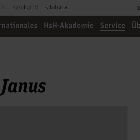
 III
Fakultät IV
Fakultät V
rnationales
HsH-Akademie
Service
Üb
 Janus