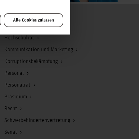
Zum Seitenanfang
Alle Cookies zulassen
Hochschulrat
Kommunikation und Marketing
Korruptionsbekämpfung
Personal
Personalrat
Präsidium
Recht
Schwerbehindertenvertretung
Senat