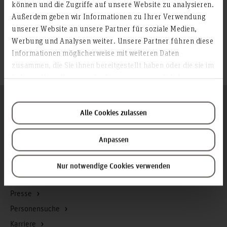
können und die Zugriffe auf unsere Website zu analysieren.
Salzburg, September 2017
Außerdem geben wir Informationen zu Ihrer Verwendung
R. Baur, J. Blath, C. Bohn, F. Kallage., M. Schultalbers:
unserer Website an unsere Partner für soziale Medien,
"Modeling and Identification of a Gasoline Common Rail
Werbung und Analysen weiter. Unsere Partner führen diese
Injection System," SAE Technical Paper 2014-01-0196, 2014,
Informationen möglicherweise mit weiteren Daten
doi:10.4271/2014-01-0196.
zusammen, die Sie ihnen bereitgestellt haben oder die sie im
Rahmen Ihrer Nutzung der Dienste gesammelt haben.
Folgen Sie uns
Zum Seitenanfang
Alle Cookies zulassen
Anpassen
Infos zur Hochschule
Kontakt und Anreise
Nur notwendige Cookies verwenden
Startseite Hochschule Hannover
Presse
Personensuche
Karriere