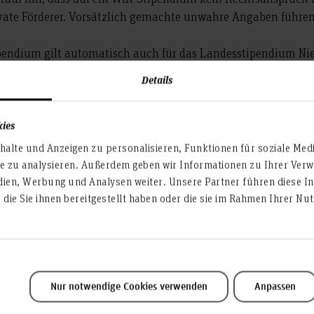
ivate Förderer. Vorsätzlich gemachte unwahre Angaben führe
pendium gilt automatisch auch für das Landesstipendium Nied
t dem 1. Oktober und endet mit Ablauf des 30. September ei
Details
kies
alte und Anzeigen zu personalisieren, Funktionen für soziale Med
te zu analysieren. Außerdem geben wir Informationen zu Ihrer Ve
dien, Werbung und Analysen weiter. Unsere Partner führen diese I
die Sie ihnen bereitgestellt haben oder die sie im Rahmen Ihrer N
ie Antragstellung erfolgt erstmals bitte ausschlie
online
!
Nur notwendige Cookies verwenden
Anpassen