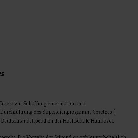
es
esetz zur Schaffung eines nationalen
r Durchführung des Stipendienprogramm-Gesetzes (
r Deutschlandstipendien der Hochschule Hannover.
steht. Die Vergabe der Stipendien erfolgt vorbehaltlich