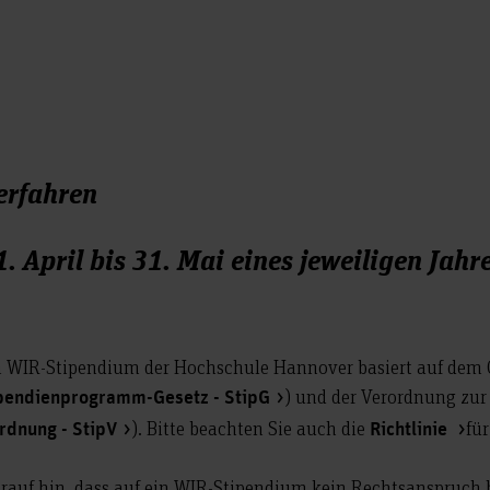
erfahren
. April bis 31. Mai eines jeweiligen Jahr
WIR-Stipendium der Hochschule Hannover basiert auf dem G
) und der Verordnung zu
pendienprogramm-Gesetz - StipG
). Bitte beachten Sie auch die
fü
dnung - StipV
Richtlinie
rauf hin, dass auf ein WIR-Stipendium kein Rechtsanspruch be