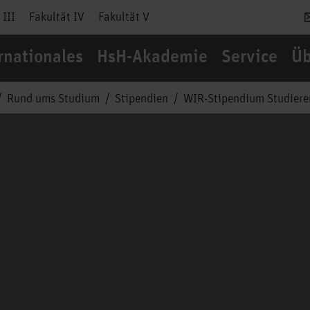
 III
Fakultät IV
Fakultät V
rnationales
HsH-Akademie
Service
Üb
Rund ums Studium
Stipendien
WIR-Stipendium Studier