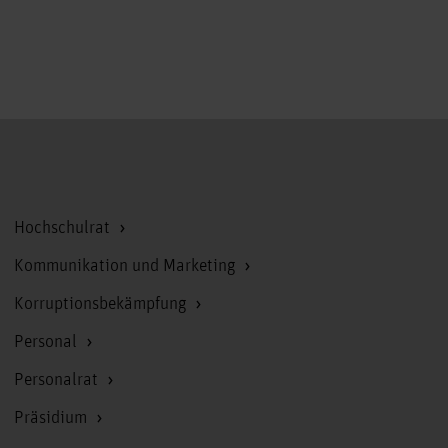
Zum Seitenanfang
Hochschulrat
Kommunikation und Marketing
Korruptionsbekämpfung
Personal
Personalrat
Präsidium