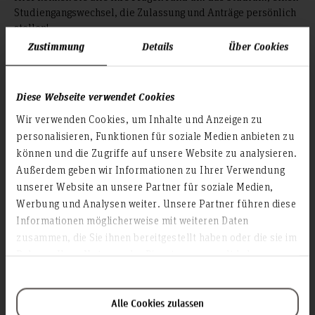
Studiengangswechsel, die Zulassung und Anträge persönlich
stellen!
Zustimmung
Details
Über Cookies
Öffnungszeiten:
Montag bis Donnerstag von 9–12 Uhr und 13–15 Uhr.
Freitags keine persönliche Sprechstunde, jedoch telefonisch
Diese Webseite verwendet Cookies
von 9–12 Uhr oder per
erreichbar.
E-Mail
Wir verwenden Cookies, um Inhalte und Anzeigen zu
personalisieren, Funktionen für soziale Medien anbieten zu
können und die Zugriffe auf unsere Website zu analysieren.
Außerdem geben wir Informationen zu Ihrer Verwendung
unserer Website an unsere Partner für soziale Medien,
Hochschule Hannover
Werbung und Analysen weiter. Unsere Partner führen diese
Servicezentrum Beratung
Informationen möglicherweise mit weiteren Daten
Ricklinger Stadtweg 120
zusammen, die Sie ihnen bereitgestellt haben oder die sie im
30459 Hannover
Rahmen Ihrer Nutzung der Dienste gesammelt haben.
Studierendenzentrum 1J, 1 Etage, Raum 1.01
+49 511 9296 -3227 und -3228
studierendenservice(at)hs-hannover.de
Alle Cookies zulassen