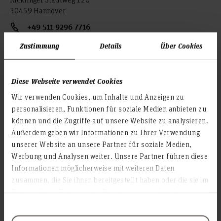
30459 Hannover
+49 511 9296 7716
patricia.schmelzeisen(at)hs-hannover.de
Zustimmung
Details
Über Cookies
Profile
Diese Webseite verwendet Cookies
ERASMUS+ Staff Mobility and ERASMUS+ Deputy
Wir verwenden Cookies, um Inhalte und Anzeigen zu
Institutional Coordinator
personalisieren, Funktionen für soziale Medien anbieten zu
können und die Zugriffe auf unsere Website zu analysieren.
Außerdem geben wir Informationen zu Ihrer Verwendung
unserer Website an unsere Partner für soziale Medien,
Werbung und Analysen weiter. Unsere Partner führen diese
Informationen möglicherweise mit weiteren Daten
zusammen, die Sie ihnen bereitgestellt haben oder die sie im
Rahmen Ihrer Nutzung der Dienste gesammelt haben.
Melanie Köster
Mitarbeiterin, Servicezentrum Beratung (Z3)