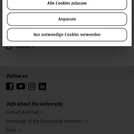
Room: 1J.1.07
Alle Cookies zulassen
Ricklinger Stadtweg 120
30459 Hannover
Anpassen
+49 511 9296 8164
Nur notwendige Cookies verwenden
melanie.koester(at)hs-hannover.de
Profile
Follow us
To the top
Info about the university
Contact & Arrival
Homepage of the Hochschule Hannover
Press