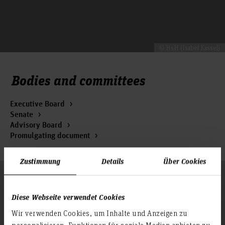
© HsH (Isabel Kassel)
Bodies and committees
Executive Board
Senate
Advisory Board
Promulgating document
Zustimmung
Details
Über Cookies
Follow us
To the top
Diese Webseite verwendet Cookies
Wir verwenden Cookies, um Inhalte und Anzeigen zu
Info about the university
personalisieren, Funktionen für soziale Medien anbieten zu