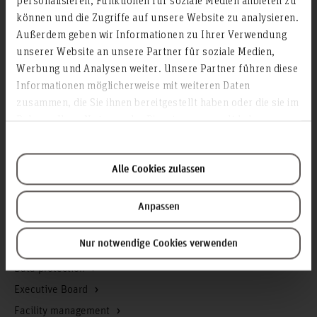
können und die Zugriffe auf unsere Website zu analysieren.
Contact & Arrival
Außerdem geben wir Informationen zu Ihrer Verwendung
Homepage of the Hochschule Hannover
unserer Website an unsere Partner für soziale Medien,
Press
Werbung und Analysen weiter. Unsere Partner führen diese
Search for persons
Informationen möglicherweise mit weiteren Daten
zusammen, die Sie ihnen bereitgestellt haben oder die sie im
Career
Rahmen Ihrer Nutzung der Dienste gesammelt haben.
Service & Organisation
Academic Affairs
Alle Cookies zulassen
Advisory Board
Advisory Services
Anpassen
Communications and Marketing
Nur notwendige Cookies verwenden
Continuing education
Data protection
Executive Board
Facility management