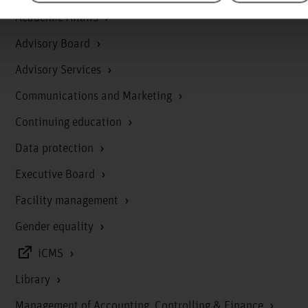
Academic Affairs
Advisory Board
Advisory Services
Communications and Marketing
Continuing education
Data protection
Executive Board
Facility management
Gender equality
iCMS
Library
Management of Accounting, Controlling & Finance