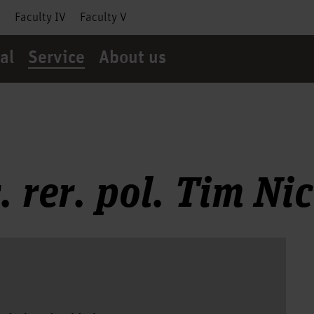
I
Faculty IV
Faculty V
al
Service
About us
r. rer. pol. Tim Ni