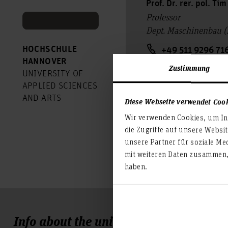
Prof. Dr. rer. pol. Ti
Professor
Dept. Maschinenbau 
HOCHSCHULE
+49 511 9296 71
HANNOVER
Zustimmung
Room: 1A.2.25
UNIVERSITY OF
Ricklinger Stadtweg 
APPLIED SCIENCES
30459 Hannover
AND ARTS
Diese Webseite verwendet Coo
Wir verwenden Cookies, um Inh
tim-nicolas.nier
die Zugriffe auf unsere Websi
unsere Partner für soziale Me
mit weiteren Daten zusammen, 
haben.
Info about the university