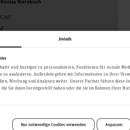
m Nicolas Nierobisch
(F2M)
67
Details
120
kies
alte und Anzeigen zu personalisieren, Funktionen für soziale Med
obisch(at)hs-hannover.de
te zu analysieren. Außerdem geben wir Informationen zu Ihrer Ve
dien, Werbung und Analysen weiter. Unsere Partner führen diese I
die Sie ihnen bereitgestellt haben oder die sie im Rahmen Ihrer N
Service & Organisation
Nur notwendige Cookies verwenden
Anpassen