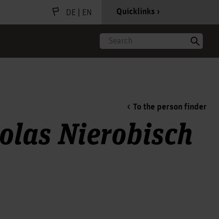
|
Quicklinks
DE
EN
Search
To the person finder
colas Nierobisch