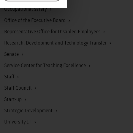
Occupational safety
Office of the Executive Board
Representative Office for Disabled Employees
Research, Development and Technology Transfer
Senate
Service Center for Teaching Excellence
Staff
Staff Council
Start-up
Strategic Development
University IT