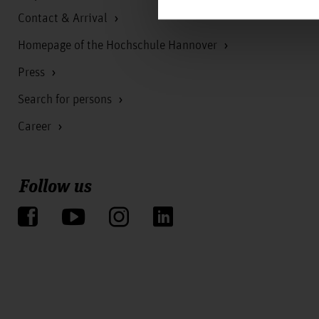
Contact & Arrival
Homepage of the Hochschule Hannover
Press
Search for persons
Career
Follow us