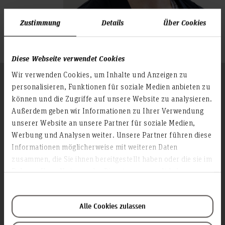
Zustimmung
Details
Über Cookies
Diese Webseite verwendet Cookies
Wir verwenden Cookies, um Inhalte und Anzeigen zu
Follow us
To the top
personalisieren, Funktionen für soziale Medien anbieten zu
können und die Zugriffe auf unsere Website zu analysieren.
Außerdem geben wir Informationen zu Ihrer Verwendung
unserer Website an unsere Partner für soziale Medien,
Info about the university
Werbung und Analysen weiter. Unsere Partner führen diese
Contact & Arrival
Informationen möglicherweise mit weiteren Daten
Homepage of the Hochschule Hannover
zusammen, die Sie ihnen bereitgestellt haben oder die sie im
Rahmen Ihrer Nutzung der Dienste gesammelt haben.
Press
Search for persons
Career
Alle Cookies zulassen