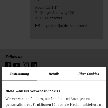
Room: 1B.1.14
Ricklinger Stadtweg 120
30459 Hannover
aya.albai(at)hs-hannover.de
Follow us
To the top
Zustimmung
Details
Über Cookies
Info about the university
Contact & Arrival
Diese Webseite verwendet Cookies
Homepage of the Hochschule Hannover
Wir verwenden Cookies, um Inhalte und Anzeigen zu
Press
personalisieren, Funktionen für soziale Medien anbieten zu
Search for persons