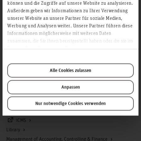
können und die Zugriffe auf unsere Website zu analysieren.
Career
Außerdem geben wir Informationen zu Ihrer Verwendung
unserer Website an unsere Partner für soziale Medien,
Service & Organisation
Werbung und Analysen weiter. Unsere Partner führen diese
Informationen möglicherweise mit weiteren Daten
Academic Affairs
zusammen, die Sie ihnen bereitgestellt haben oder die sie im
Advisory Board
Rahmen Ihrer Nutzung der Dienste gesammelt haben.
Advisory Services
Communications and Marketing
Alle Cookies zulassen
Continuing education
Data protection
Anpassen
Executive Board
Facility management
Nur notwendige Cookies verwenden
Gender equality
iCMS
Library
Management of Accounting, Controlling & Finance