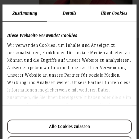
Zustimmung
Details
Über Cookies
Diese Webseite verwendet Cookies
Wir verwenden Cookies, um Inhalte und Anzeigen zu
Follow us
To the top
personalisieren, Funktionen für soziale Medien anbieten zu
können und die Zugriffe auf unsere Website zu analysieren.
Außerdem geben wir Informationen zu Ihrer Verwendung
unserer Website an unsere Partner für soziale Medien,
Info about the university
Werbung und Analysen weiter. Unsere Partner führen diese
Contact & Arrival
Informationen möglicherweise mit weiteren Daten
Homepage of the Hochschule Hannover
zusammen, die Sie ihnen bereitgestellt haben oder die sie im
Rahmen Ihrer Nutzung der Dienste gesammelt haben.
Press
Search for persons
Career
Alle Cookies zulassen