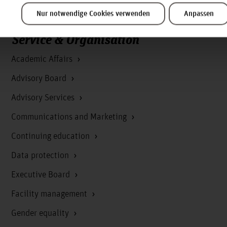
Nur notwendige Cookies verwenden
Anpassen
Service & Organisation
Academic Affairs
Advisory Board
Advisory Services
Communications and Marketing
Continuing education
Data protection
Executive Board
Facility management
Gender equality