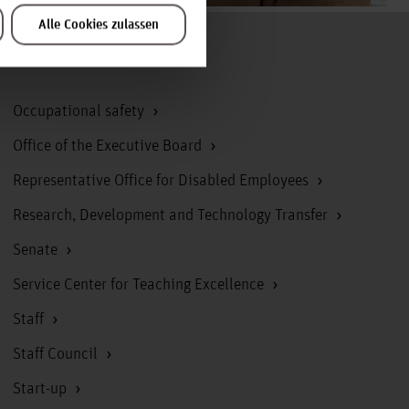
Alle Cookies zulassen
To the top
Occupational safety
Office of the Executive Board
Representative Office for Disabled Employees
Research, Development and Technology Transfer
Senate
Service Center for Teaching Excellence
Staff
Staff Council
Start-up