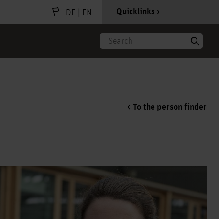
|
Quicklinks
DE
EN
Search
To the person finder