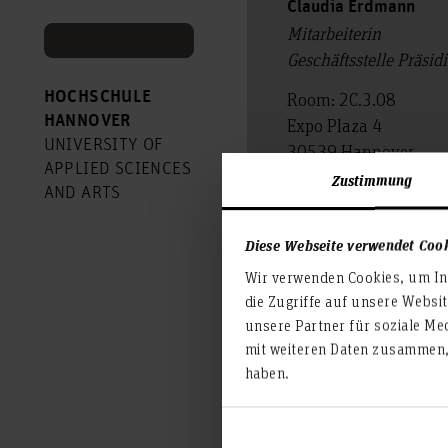
Claudia Erdmann
Mitarbeiterin
Geschäftsstelle Präsi
HOCHSCHULE
Room: 2C.3.08
HANNOVER
Expo Plaza 4
UNIVERSITY OF
30539 Hannover
APPLIED SCIENCES
Zustimmung
claudia.erdmann
AND ARTS
Diese Webseite verwendet Coo
Wir verwenden Cookies, um Inh
die Zugriffe auf unsere Websi
unsere Partner für soziale Me
mit weiteren Daten zusammen, 
haben.