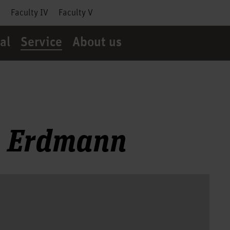
I
Faculty IV
Faculty V
al
Service
About us
a Erdmann