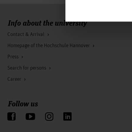
Info about the university
Contact & Arrival
Homepage of the Hochschule Hannover
Press
Search for persons
Career
Follow us