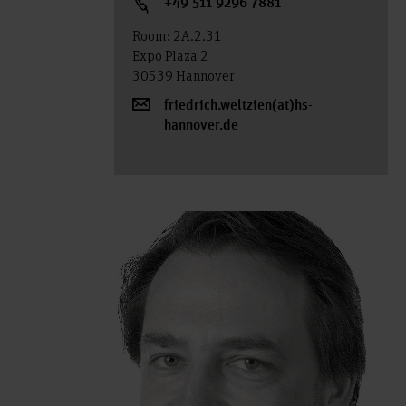
+49 511 9296 7881
Room: 2A.2.31
Expo Plaza 2
30539 Hannover
friedrich.weltzien(at)hs-
hannover.de