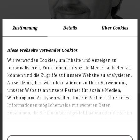
Zustimmung
Details
Über Cookies
Diese Webseite verwendet Cookies
Wir verwenden Cookies, um Inhalte und Anzeigen zu
Research projects
personalisieren, Funktionen für soziale Medien anbieten zu
Show research projects in the research
können und die Zugriffe auf unsere Website zu analysieren.
finder
Außerdem geben wir Informationen zu Ihrer Verwendung
unserer Website an unsere Partner für soziale Medien,
Werbung und Analysen weiter. Unsere Partner führen diese
Follow us
Informationen möglicherweise mit weiteren Daten
To the top
zusammen, die Sie ihnen bereitgestellt haben oder die sie im
Rahmen Ihrer Nutzung der Dienste gesammelt haben.
Info about the university