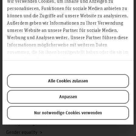
Wir verwenden Cookies, um Inhalte und Anzeigen zu
Homepage of the Hochschule Hannover
personalisieren, Funktionen für soziale Medien anbieten zu
können und die Zugriffe auf unsere Website zu analysieren.
Press
Außerdem geben wir Informationen zu Ihrer Verwendung
Search for persons
unserer Website an unsere Partner für soziale Medien,
Career
Werbung und Analysen weiter. Unsere Partner führen diese
Informationen möglicherweise mit weiteren Daten
Service & Organisation
zusammen, die Sie ihnen bereitgestellt haben oder die sie im
Rahmen Ihrer Nutzung der Dienste gesammelt haben.
Academic Affairs
Advisory Board
Advisory Services
Alle Cookies zulassen
Communications and Marketing
Continuing education
Anpassen
Data protection
Nur notwendige Cookies verwenden
Executive Board
Facility management
Gender equality