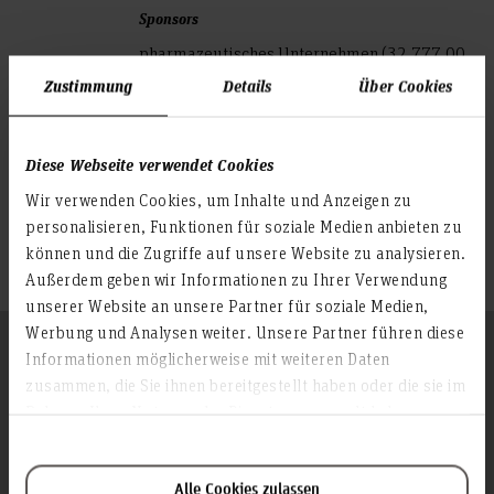
Sponsors
pharmazeutisches Unternehmen (32.777,00
€)
Zustimmung
Details
Über Cookies
DBU - Deutsche Bundesstiftung Umwelt
(280.395,00 €)
Diese Webseite verwendet Cookies
Cooperation
partners
Wir verwenden Cookies, um Inhalte und Anzeigen zu
Freie Universität Berlin - Prof. Dr. med. vet.
personalisieren, Funktionen für soziale Medien anbieten zu
Wolfgang Heuwieser
können und die Zugriffe auf unsere Website zu analysieren.
Außerdem geben wir Informationen zu Ihrer Verwendung
unserer Website an unsere Partner für soziale Medien,
Werbung und Analysen weiter. Unsere Partner führen diese
Follow us
Informationen möglicherweise mit weiteren Daten
To the top
zusammen, die Sie ihnen bereitgestellt haben oder die sie im
Rahmen Ihrer Nutzung der Dienste gesammelt haben.
Info about the university
Contact & Arrival
Alle Cookies zulassen