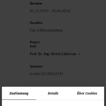
Duration
01.11.2015 - 30.04.2016
Faculties
Fak. II Maschinenbau
Project
lead
Prof. Dr.-Ing. Ulrich Lüdersen
Sponsors
Archiv (15.000,00 €)
Zustimmung
Details
Über Cookies
To the top