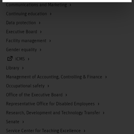
Communications and Marketing
Continuing education
Data protection
Executive Board
Facility management
Gender equality
iCMS
Library
Management of Accounting, Controlling & Finance
Occupational safety
Office of the Executive Board
Representative Office for Disabled Employees
Research, Development and Technology Transfer
Senate
Service Center for Teaching Excellence