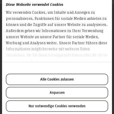
Diese Webseite verwendet Cookies
Follow us
Wir verwenden Cookies, um Inhalte und Anzeigen zu
personalisieren, Funktionen für soziale Medien anbieten zu
können und die Zugriffe auf unsere Website zu analysieren.
Außerdem geben wir Informationen zu Ihrer Verwendung
Info about the university
unserer Website an unsere Partner für soziale Medien,
Werbung und Analysen weiter. Unsere Partner führen diese
Contact & Arrival
Informationen möglicherweise mit weiteren Daten
Homepage of the Hochschule Hannover
zusammen, die Sie ihnen bereitgestellt haben oder die sie im
Press
Rahmen Ihrer Nutzung der Dienste gesammelt haben.
Search for persons
Career
Alle Cookies zulassen
Service & Organisation
Anpassen
Academic Affairs
Advisory Board
Nur notwendige Cookies verwenden
Advisory Services